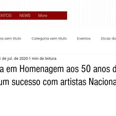
ENTOS
NEWS
More
ia sem título
Categoria sem título
Eventos
Dicas d
1 de jul. de 2020
1 min de leitura
Expocrato 2024
Política
ária em Homenagem aos 50 anos 
um sucesso com artistas Naciona