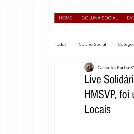
HOME
COLUNA SOCIAL
EV
Todos
Coluna Social
Categor
Cassinha Rocha
3
News
Nova categoria
Live Solid
HMSVP, foi 
Locais