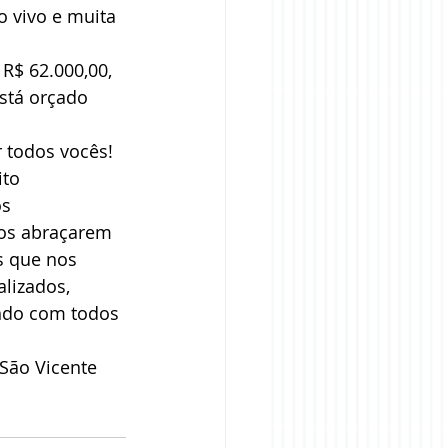
o vivo e muita 
R$ 62.000,00, 
stá orçado 
 todos vocês! 
to 
s 
dos abraçarem 
s que nos 
lizados, 
ndo com todos 
São Vicente 