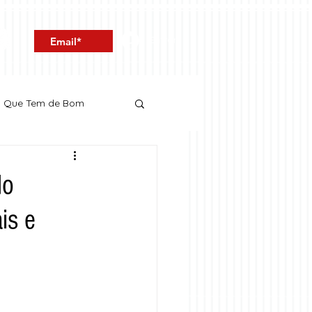
Entrar
o Que Tem de Bom
do
is e