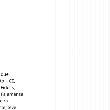
 que 
o – CE, 
idelis, 
 Falamansa , 
eira.
te, teve 