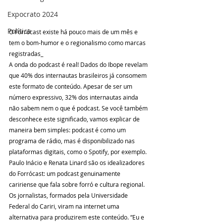
Expocrato 2024
Política
O Forrócast existe há pouco mais de um mês e 
tem o bom-humor e o regionalismo como marcas 
registradas_
A onda do podcast é real! Dados do Ibope revelam 
que 40% dos internautas brasileiros já consomem 
este formato de conteúdo. Apesar de ser um 
número expressivo, 32% dos internautas ainda 
não sabem nem o que é podcast. Se você também 
desconhece este significado, vamos explicar de 
maneira bem simples: podcast é como um 
programa de rádio, mas é disponibilizado nas 
plataformas digitais, como o Spotify, por exemplo.
Paulo Inácio e Renata Linard são os idealizadores 
do Forrócast: um podcast genuinamente 
caririense que fala sobre forró e cultura regional. 
Os jornalistas, formados pela Universidade 
Federal do Cariri, viram na internet uma 
alternativa para produzirem este conteúdo. “Eu e 