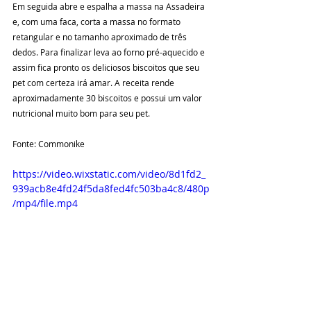
Em seguida abre e espalha a massa na Assadeira 
e, com uma faca, corta a massa no formato 
retangular e no tamanho aproximado de três 
dedos. Para finalizar leva ao forno pré-aquecido e 
assim fica pronto os deliciosos biscoitos que seu 
pet com certeza irá amar. A receita rende 
aproximadamente 30 biscoitos e possui um valor 
nutricional muito bom para seu pet.
Fonte: Commonike
https://video.wixstatic.com/video/8d1fd2_
939acb8e4fd24f5da8fed4fc503ba4c8/480p
/mp4/file.mp4