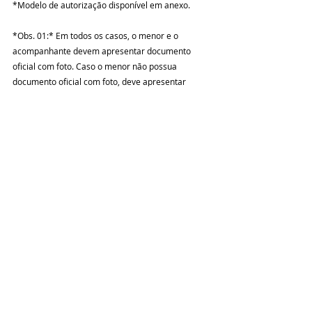
*Modelo de autorização disponível em anexo.
*Obs. 01:* Em todos os casos, o menor e o 
acompanhante devem apresentar documento 
oficial com foto. Caso o menor não possua 
documento oficial com foto, deve apresentar 
certidão de nascimento acompanhada de carteira 
de estudante com foto.
*Obs. 02:* São considerados representantes 
legais pai, mãe, tutor ou guardião, estes dois 
últimos sempre portando certidão, termo ou 
mandado judicial, enquanto os responsáveis 
acompanhantes são os avós, irmãos ou tios 
maiores que comprovem documentalmente o 
parentesco, assim como qualquer pessoa maior e 
capaz, desde que portadora da autorização 
escrita de representante legal com firma 
reconhecida em cartório.