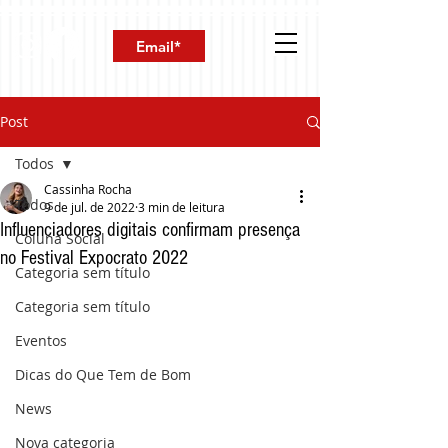
Post
Todos
Cassinha Rocha
Todos
9 de jul. de 2022
3 min de leitura
Influenciadores digitais confirmam presença
Coluna Social
no Festival Expocrato 2022
Categoria sem título
Categoria sem título
Eventos
Dicas do Que Tem de Bom
News
Nova categoria