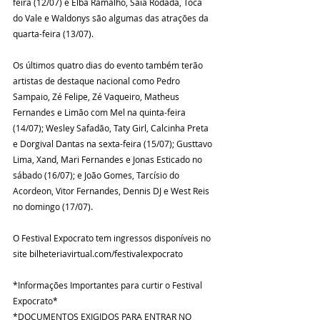
feira (12/07) e Elba Ramalho, Saia Rodada, Toca 
do Vale e Waldonys são algumas das atrações da 
quarta-feira (13/07). 
Os últimos quatro dias do evento também terão 
artistas de destaque nacional como Pedro 
Sampaio, Zé Felipe, Zé Vaqueiro, Matheus 
Fernandes e Limão com Mel na quinta-feira 
(14/07); Wesley Safadão, Taty Girl, Calcinha Preta 
e Dorgival Dantas na sexta-feira (15/07); Gusttavo 
Lima, Xand, Mari Fernandes e Jonas Esticado no 
sábado (16/07); e João Gomes, Tarcísio do 
Acordeon, Vitor Fernandes, Dennis DJ e West Reis 
no domingo (17/07).
O Festival Expocrato tem ingressos disponíveis no 
site bilheteriavirtual.com/festivalexpocrato
*Informações Importantes para curtir o Festival 
Expocrato*
*DOCUMENTOS EXIGIDOS PARA ENTRAR NO 