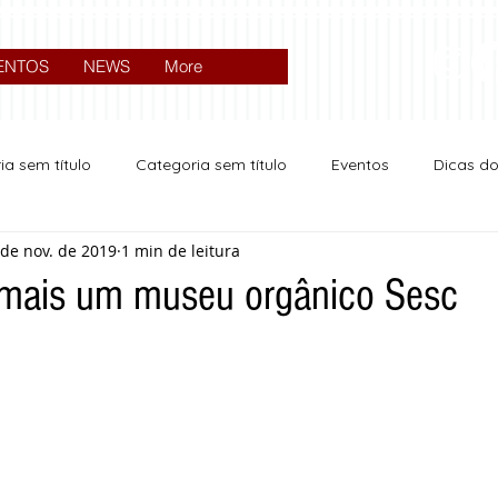
ENTOS
NEWS
More
ia sem título
Categoria sem título
Eventos
Dicas d
 de nov. de 2019
1 min de leitura
Expocrato 2024
Política
 mais um museu orgânico Sesc