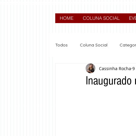
HOME
COLUNA SOCIAL
EV
Todos
Coluna Social
Categor
Cassinha Rocha
9
News
Nova categoria
Inaugurado