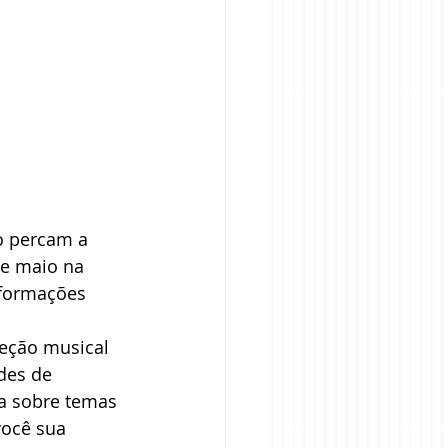
o percam a 
e maio na 
nformações 
eção musical 
des de 
a sobre temas 
você sua 