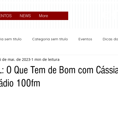
ENTOS
NEWS
More
ia sem título
Categoria sem título
Eventos
Dicas d
5 de mai. de 2023
1 min de leitura
Expocrato 2024
Política
: O Que Tem de Bom com Cássi
Rádio 100fm