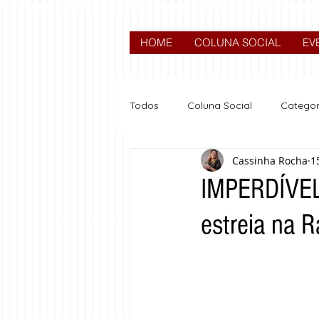
HOME
COLUNA SOCIAL
EV
Todos
Coluna Social
Categor
Cassinha Rocha
1
News
Nova categoria
IMPERDÍVEL
estreia na 