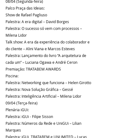
08/04 (Segunda-feira)
Palco Praça das Ideias:
Show de Rafael Pagliuso
Palestra: A era digital – David Borges
Palestra: O sucesso só vem com processos – 
Milena Lidor 
Talk show: A era da experiência do colaborador e 
do cliente – Alini Viana e Marcos Esteves 
Palestra: Lançamento do livro “A arquitetura de 
cada um” – Luciana Ogawa e André Ceron
Premiação: TRATABEM AWARDS 
Piscina:
Palestra: Networking que funciona – Helen Girotto
Palestra: Nova Solução Gráfica – Gessé
Palestra: Inteligência Artificial – Milena Lidor
09/04 (Terça-feira)
Plenária iGUi:
Palestra: iGUi - Filipe Sisson
Palestra: Números da Rede e UniGUi – Lilian 
Marques
Palestra: iGUi, TRATABEM e UNLIMITED – Lucas 