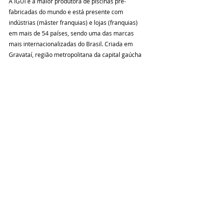
A iGUi é a maior produtora de piscinas pré-
fabricadas do mundo e está presente com 
indústrias (máster franquias) e lojas (franquias) 
em mais de 54 países, sendo uma das marcas 
mais internacionalizadas do Brasil. Criada em 
Gravataí, região metropolitana da capital gaúcha 
Porto Alegre (RS), em junho de 1995, em 2008 a 
marca foi franqueada e sua sede transferida para 
Cedral, região de São José do Rio Preto, no interior 
de São Paulo. Sinônimo de piscina e tendo a 
inovação em seu DNA, a iGUi revolucionou o 
mercado com seu novo modelo de piscina, 
personalizada, conectada, revestida com a 
exclusiva Cerâmica iGUi by Atlas, que atende as 
necessidades de arquitetos, engenheiros, 
designers de interiores e outros profissionais da 
área de construção civil. Com esse novo modelo 
de piscina, veio o novo conceito de loja. Lançada 
em 2022, com a iGUi Conceito a marca passou a 
realizar parcerias com construtoras, ingressando 
em condomínios verticais. Atualmente, com 29 