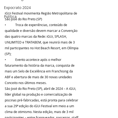
Expocrato 2024
iGUi Festival movimenta Região Metropolitana de 
Política
São José do Rio Preto (SP)
•	Troca de experiências, conteúdo de 
qualidade e diversão devem marcar a Convenção 
das quatro marcas da Rede: iGUi, SPLASH, 
UNLIMITED e TRATABEM, que reunirá mais de 3 
mil participantes no Hot Beach Resort, em Olímpia 
(SP);
•	Evento acontece após o melhor 
faturamento da história da marca, conquista de 
mais um Selo de Excelência em Franchising da 
ABF e abertura de mais de 30 novas unidades 
Conceito nos últimos meses.
São José do Rio Preto (SP), abril de 2024 – A iGUi, 
líder global na produção e comercialização de 
piscinas pré-fabricadas, está pronta para celebrar 
a sua 29ª edição do iGUi Festival em meio a um 
clima de otimismo. Nesta edição, mais de 3 mil 
participantes – entre franqueados, parceiros, staff 