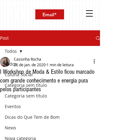
Post
Todos
Cassinha Rocha
Todos
26 de jan. de 2020
1 min de leitura
I Workshop de Moda & Estilo ficou marcado
Coluna Social
com grande conhecimento e energia pura
Categoria sem título
pelos participantes
Categoria sem título
Eventos
Dicas do Que Tem de Bom
News
Nova categoria