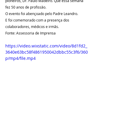
pioneiros, Dr. Paulo Madeiro. Que essa semana 
fez 50 anos de profissão.
O evento foi abençoado pelo Padre Leandro.
E foi comemorado com a presença dos 
colaboradores, médicos e irmãs.
Fonte: Assessoria de Imprensa
https://video.wixstatic.com/video/8d1fd2_
3640e63bc58f4861950042dbbc55c3f6/360
p/mp4/file.mp4