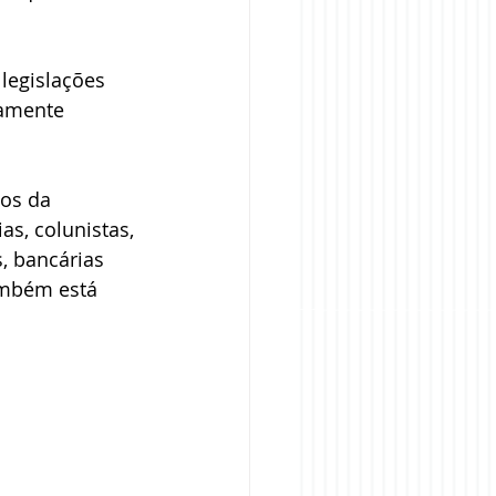
legislações 
amente 
os da 
s, colunistas, 
, bancárias 
ambém está 