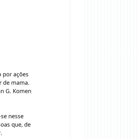
 por ações 
er de mama. 
an G. Komen 
-se nesse 
oas que, de 
. 