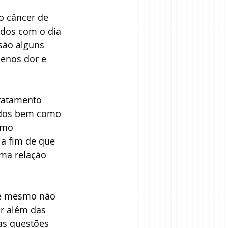
 câncer de 
dos com o dia 
são alguns 
enos dor e 
ratamento 
vados bem como 
omo 
 a fim de que 
ma relação 
ue mesmo não 
ir além das 
as questões 