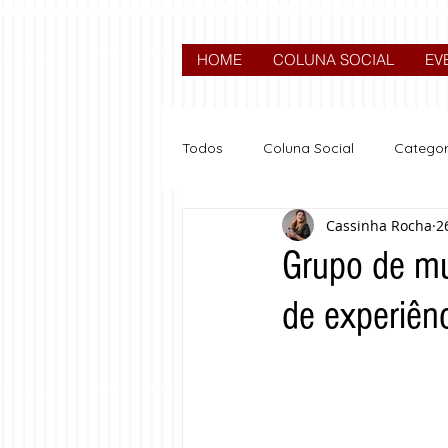
HOME
COLUNA SOCIAL
EV
Todos
Coluna Social
Categor
Cassinha Rocha
2
News
Nova categoria
Grupo de mu
de experiên