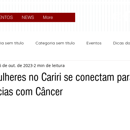
ENTOS
NEWS
More
ia sem título
Categoria sem título
Eventos
Dicas d
6 de out. de 2023
2 min de leitura
Expocrato 2024
Política
lheres no Cariri se conectam par
cias com Câncer