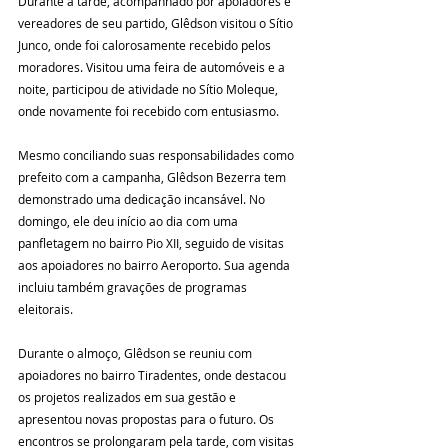
Durante a tarde, acompanhado por apoiadores e 
vereadores de seu partido, Glêdson visitou o Sítio 
Junco, onde foi calorosamente recebido pelos 
moradores. Visitou uma feira de automóveis e a 
noite, participou de atividade no Sítio Moleque, 
onde novamente foi recebido com entusiasmo.
Mesmo conciliando suas responsabilidades como 
prefeito com a campanha, Glêdson Bezerra tem 
demonstrado uma dedicação incansável. No 
domingo, ele deu início ao dia com uma 
panfletagem no bairro Pio XII, seguido de visitas 
aos apoiadores no bairro Aeroporto. Sua agenda 
incluiu também gravações de programas 
eleitorais.
Durante o almoço, Glêdson se reuniu com 
apoiadores no bairro Tiradentes, onde destacou 
os projetos realizados em sua gestão e 
apresentou novas propostas para o futuro. Os 
encontros se prolongaram pela tarde, com visitas 