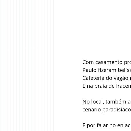
Com casamento prog
Paulo fizeram belí
Cafeteria do vagão 
E na praia de Irac
No local, também 
cenário paradisíaco
E por falar no enla