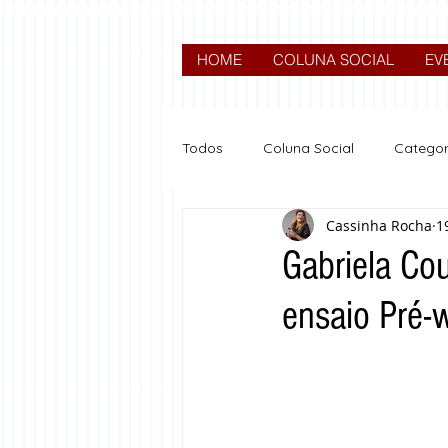
HOME
COLUNA SOCIAL
EV
Todos
Coluna Social
Categor
Cassinha Rocha
1
News
Nova categoria
Gabriela Co
ensaio Pré-