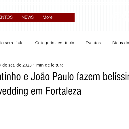
ENTOS
NEWS
More
ia sem título
Categoria sem título
Eventos
Dicas d
9 de set. de 2023
1 min de leitura
Expocrato 2024
Política
utinho e João Paulo fazem belíss
wedding em Fortaleza