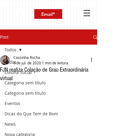
Post
Todos
Cassinha Rocha
Todos
6 de jul. de 2020
1 min de leitura
FJN realiza Colação de Grau Extraordinária
Coluna Social
virtual
Categoria sem título
Categoria sem título
Eventos
Dicas do Que Tem de Bom
News
Nova categoria