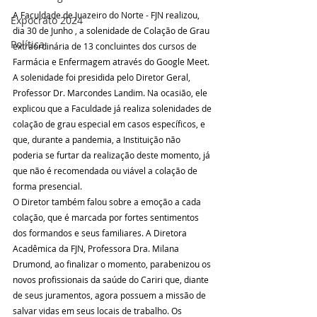
A Faculdade de Juazeiro do Norte - FJN realizou, 
Expocrato 2024
dia 30 de Junho , a solenidade de Colação de Grau 
Política
extraordinária de 13 concluintes dos cursos de 
Farmácia e Enfermagem através do Google Meet.
A solenidade foi presidida pelo Diretor Geral, 
Professor Dr. Marcondes Landim. Na ocasião, ele 
explicou que a Faculdade já realiza solenidades de 
colação de grau especial em casos específicos, e 
que, durante a pandemia, a Instituição não 
poderia se furtar da realização deste momento, já 
que não é recomendada ou viável a colação de 
forma presencial.
O Diretor também falou sobre a emoção a cada 
colação, que é marcada por fortes sentimentos 
dos formandos e seus familiares. A Diretora 
Acadêmica da FJN, Professora Dra. Milana 
Drumond, ao finalizar o momento, parabenizou os 
novos profissionais da saúde do Cariri que, diante 
de seus juramentos, agora possuem a missão de 
salvar vidas em seus locais de trabalho. Os 