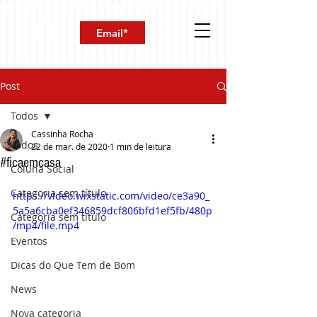
Post
Todos
Cassinha Rocha
Todos
22 de mar. de 2020
1 min de leitura
#ficaemcasa
Coluna Social
Categoria sem título
https://video.wixstatic.com/video/ce3a90_
5a5a6cba0ef346859dcf806bfd1ef5fb/480p
Categoria sem título
/mp4/file.mp4
Eventos
Dicas do Que Tem de Bom
News
Nova categoria