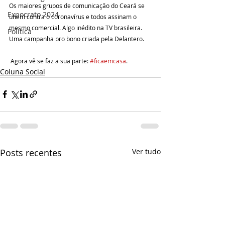
Os maiores grupos de comunicação do Ceará se 
Expocrato 2024
unem contra o coronavírus e todos assinam o 
mesmo comercial. Algo inédito na TV brasileira. 
Política
Uma campanha pro bono criada pela Delantero.
 Agora vê se faz a sua parte: 
#ficaemcasa
.
Coluna Social
Posts recentes
Ver tudo