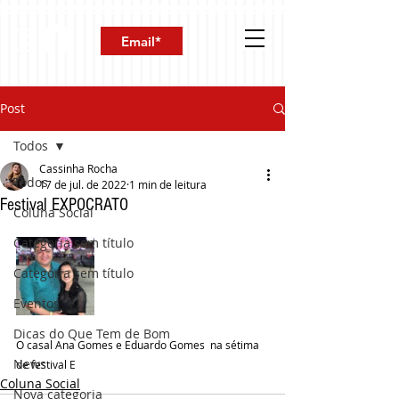
Post
Todos
Cassinha Rocha
Todos
17 de jul. de 2022
1 min de leitura
Festival EXPOCRATO
Coluna Social
Categoria sem título
Categoria sem título
Eventos
Dicas do Que Tem de Bom
O casal Ana Gomes e Eduardo Gomes  na sétima 
News
de festival E
Coluna Social
Nova categoria