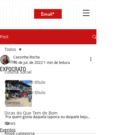
Post
Todos
Cassinha Rocha
Todos
16 de jul. de 2022
1 min de leitura
EXPOCRATO
Coluna Social
Categoria sem título
Categoria sem título
Eventos
Dicas do Que Tem de Bom
Pra quem gosta daquela tapioca ou daquele beju… 
News
😉
Eventos
Nova categoria