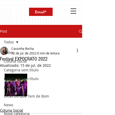
Post
Todos
Cassinha Rocha
Todos
12 de jul. de 2022
0 min de leitura
Festival EXPOCRATO 2022
Coluna Social
Atualizado:
15 de jul. de 2022
Categoria sem título
Categoria sem título
Eventos
Dicas do Que Tem de Bom
News
Coluna Social
Nova categoria