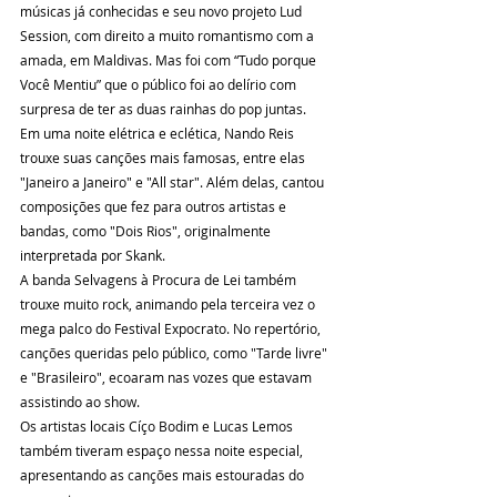
músicas já conhecidas e seu novo projeto Lud 
Session, com direito a muito romantismo com a 
amada, em Maldivas. Mas foi com “Tudo porque 
Você Mentiu” que o público foi ao delírio com 
surpresa de ter as duas rainhas do pop juntas.
Em uma noite elétrica e eclética, Nando Reis 
trouxe suas canções mais famosas, entre elas 
"Janeiro a Janeiro" e "All star". Além delas, cantou 
composições que fez para outros artistas e 
bandas, como "Dois Rios", originalmente 
interpretada por Skank.  
A banda Selvagens à Procura de Lei também 
trouxe muito rock, animando pela terceira vez o 
mega palco do Festival Expocrato. No repertório, 
canções queridas pelo público, como "Tarde livre" 
e "Brasileiro", ecoaram nas vozes que estavam 
assistindo ao show.
Os artistas locais Cíço Bodim e Lucas Lemos 
também tiveram espaço nessa noite especial, 
apresentando as canções mais estouradas do 