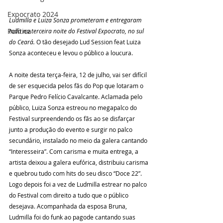
Expocrato 2024
Ludmilla e Luiza Sonza prometeram e entregaram 
Política
tudo na terceira noite do Festival Expocrato, no sul 
do Ceará. 
O tão desejado Lud Session feat Luiza 
Sonza aconteceu e levou o público a loucura.
A noite desta terça-feira, 12 de julho, vai ser difícil 
de ser esquecida pelos fãs do Pop que lotaram o 
Parque Pedro Felício Cavalcante. Aclamada pelo 
público, Luiza Sonza estreou no megapalco do 
Festival surpreendendo os fãs ao se disfarçar 
junto a produção do evento e surgir no palco 
secundário, instalado no meio da galera cantando 
“Interesseira”. Com carisma e muita entrega, a 
artista deixou a galera eufórica, distribuiu carisma 
e quebrou tudo com hits do seu disco “Doce 22”.
Logo depois foi a vez de Ludmilla estrear no palco 
do Festival com direito a tudo que o público 
desejava. Acompanhada da esposa Bruna, 
Ludmilla foi do funk ao pagode cantando suas 