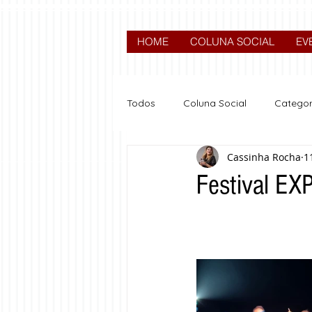
HOME
COLUNA SOCIAL
EV
Todos
Coluna Social
Categor
Cassinha Rocha
1
News
Nova categoria
Festival E