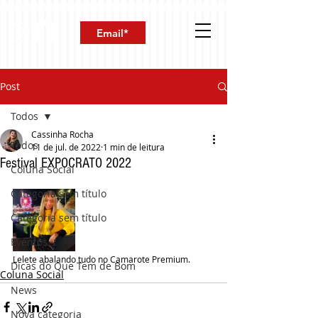
Post
Todos
Cassinha Rocha
Todos
11 de jul. de 2022
1 min de leitura
Festival EXPOCRATO 2022
Coluna Social
Categoria sem título
Categoria sem título
Eventos
Lelete abalando tudo no Camarote Premium.
Dicas do Que Tem de Bom
Coluna Social
News
Nova categoria