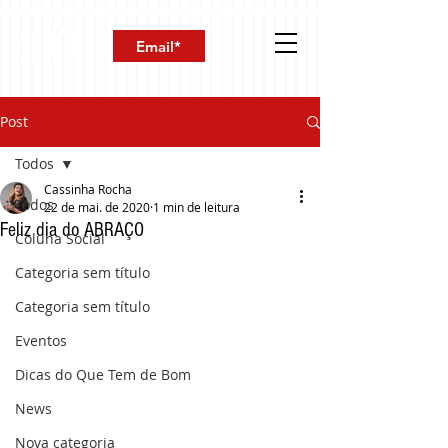
Post
Todos
Cassinha Rocha
Todos
22 de mai. de 2020
1 min de leitura
Feliz dia do ABRAÇO
Coluna Social
Categoria sem título
Categoria sem título
Eventos
Dicas do Que Tem de Bom
News
Nova categoria