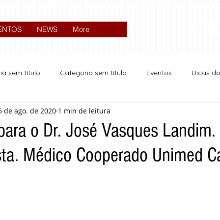
ENTOS
NEWS
More
ia sem título
Categoria sem título
Eventos
Dicas d
5 de ago. de 2020
1 min de leitura
Expocrato 2024
Política
 para o Dr. José Vasques Landim.
sta. Médico Cooperado Unimed Ca