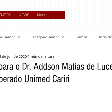
ENTOS
NEWS
More
ia sem título
Categoria sem título
Eventos
Dicas d
4 de jul. de 2020
1 min de leitura
Expocrato 2024
Política
 para o Dr. Addson Matias de Luc
erado Unimed Cariri