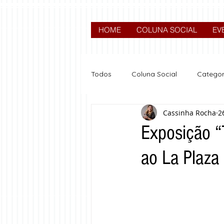
HOME
COLUNA SOCIAL
EV
Todos
Coluna Social
Categor
Cassinha Rocha
2
News
Nova categoria
Exposição “
ao La Plaza