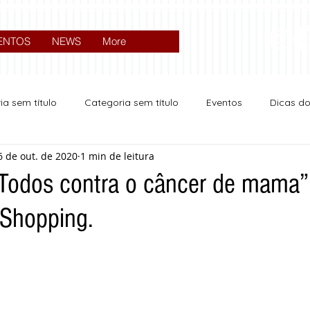
ENTOS
NEWS
More
ia sem título
Categoria sem título
Eventos
Dicas d
6 de out. de 2020
1 min de leitura
Expocrato 2024
Política
Todos contra o câncer de mama”
 Shopping.