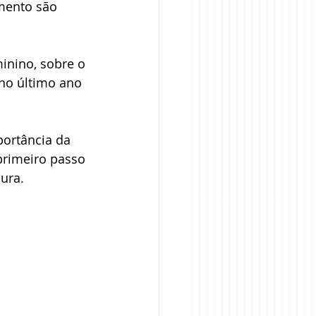
mento são 
inino, sobre o 
no último ano 
ortância da 
primeiro passo 
ura.