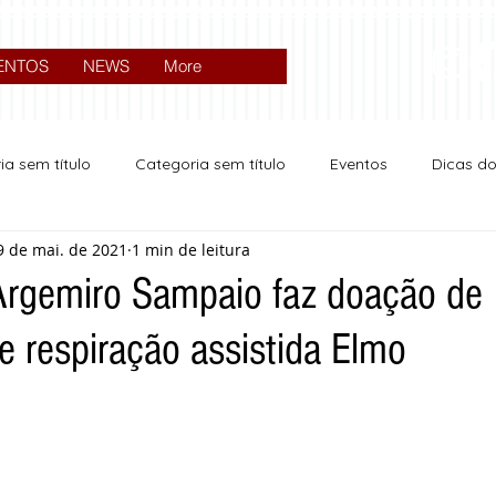
ENTOS
NEWS
More
ia sem título
Categoria sem título
Eventos
Dicas d
9 de mai. de 2021
1 min de leitura
Expocrato 2024
Política
 Argemiro Sampaio faz doação de
e respiração assistida Elmo