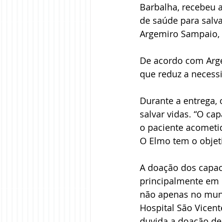
Barbalha, recebeu a
de saúde para salvar
Argemiro Sampaio, 
De acordo com Arge
que reduz a necessi
Durante a entrega, 
salvar vidas. “O c
o paciente acometid
O Elmo tem o objeti
A doação dos capac
principalmente em
não apenas no muni
Hospital São Vicen
duvida a doação de