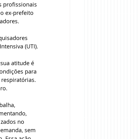
 profissionais 
o ex-prefeito 
adores.
quisadores 
ntensiva (UTI).
sua atitude é 
condições para 
espiratórias. 
ro.
balha, 
mentando, 
izados no 
 demanda, sem 
. Essa ação 