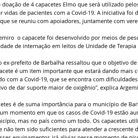
 doação de 4 capacetes Elmo que será utilizado pelos
 vidas de pacientes com a Covid-19. A iniciativa foi d
que se reuniu com apoiadores, juntamente com vere
miro  o capacete foi desenvolvido por meios de pes
dade de internação em leitos de Unidade de Terapia I
o ex-prefeito de Barbalha ressaltou que o objetivo de 
apacete é um item importante que estará dando mais 
o com a Covid-19, que se encontra com dificuldades r
vo de dar suporte maior de oxigênio”, explica Argemi
etes é de suma importância para o município de Bar
 um momento em que os casos de Covid-19 estão au
cípio, mas no país como um todo. Os capacetes util
te não tem sido suficientes para atender a crescente
sses equipamentos irá aliviar nesse momento de pico