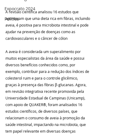
Expocrato 2024
A revisão científica analisou 16 estudos que 
apontaram que uma dieta rica em fibras, incluindo 
Política
aveia, é positiva para microbiota intestinal e pode 
ajudar na prevenção de doenças como as 
cardiovasculares e o câncer de cólon
A aveia é considerada um superalimento por 
muitos especialistas da área da saúde e possui 
diversos benefícios conhecidos como, por 
exemplo, contribuir para a redução dos índices de 
colesterol ruim e para o controle glicêmico, 
graças à presença das fibras β-glucanas. Agora, 
em revisão integrativa recente promovida pela 
Universidade Estadual de Campinas (Unicamp), 
com apoio de QUAKER®️, foram analisados 16 
estudos científicos, de diversos países, que 
relacionam o consumo de aveia à promoção da 
saúde intestinal, impactando na microbiota, que 
tem papel relevante em diversas doenças 