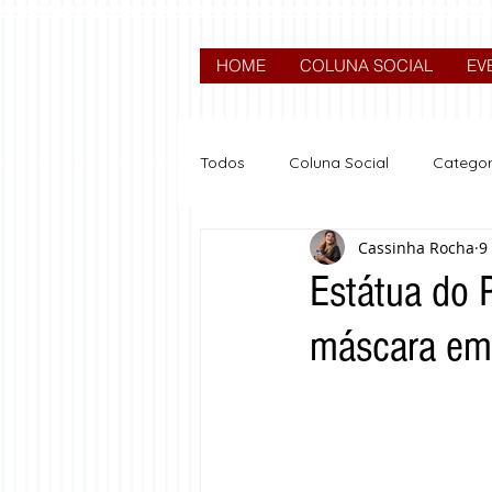
HOME
COLUNA SOCIAL
EV
Todos
Coluna Social
Categor
Cassinha Rocha
9
News
Nova categoria
Estátua do 
máscara em 