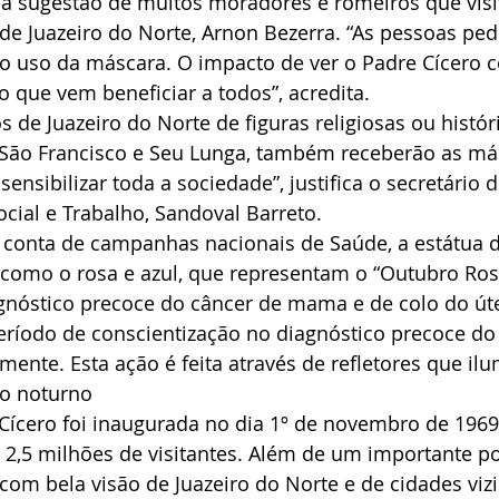
a sugestão de muitos moradores e romeiros que visi
de Juazeiro do Norte, Arnon Bezerra. “As pessoas pe
ao uso da máscara. O impacto de ver o Padre Cícero 
que vem beneficiar a todos”, acredita.  
e Juazeiro do Norte de figuras religiosas ou históri
São Francisco e Seu Lunga, também receberão as má
 sensibilizar toda a sociedade”, justifica o secretário d
ial e Trabalho, Sandoval Barreto.  
 conta de campanhas nacionais de Saúde, a estátua 
 como o rosa e azul, que representam o “Outubro Ros
gnóstico precoce do câncer de mama e de colo do úte
eríodo de conscientização no diagnóstico precoce do
amente. Esta ação é feita através de refletores que il
do noturno
 Cícero foi inaugurada no dia 1º de novembro de 1969
, 2,5 milhões de visitantes. Além de um importante po
, com bela visão de Juazeiro do Norte e de cidades vi