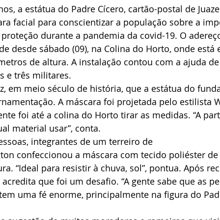
os, a estátua do Padre Cícero, cartão-postal de Juaze
a facial para conscientizar a população sobre a imp
 proteção durante a pandemia da covid-19. O adereço
rde desde sábado (09), na Colina do Horto, onde está 
tros de altura. A instalação contou com a ajuda de
e três militares.
ez, em meio século de história, que a estátua do fund
amentação. A máscara foi projetada pelo estilista W
ente foi até a colina do Horto tirar as medidas. “A part
l material usar”, conta.  
ssoas, integrantes de um terreiro de 
ton confeccionou a máscara com tecido poliéster de
ra. “Ideal para resistir à chuva, sol”, pontua. Após re
ta acredita que foi um desafio. “A gente sabe que as p
i tem uma fé enorme, principalmente na figura do Padr