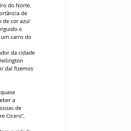
iro do Norte, 
ortância de 
 de cor azul 
erguido o 
 um carro do 
ador da cidade 
ellington 
ir daí fizemos 
 quase 
ceber a 
essoas de 
e Cícero”, 