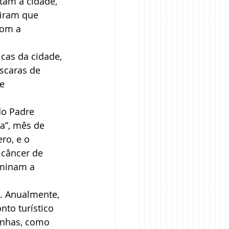
tam a cidade, 
diram que 
com a 
cas da cidade, 
scaras de 
e 
do Padre 
a”, mês de 
ro, e o 
 câncer de 
uminam a 
. Anualmente, 
nto turístico 
zinhas, como 