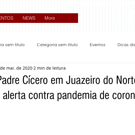
ENTOS
NEWS
More
ia sem título
Categoria sem título
Eventos
Dicas d
 de mai. de 2020
2 min de leitura
Expocrato 2024
Política
Padre Cícero em Juazeiro do Nor
alerta contra pandemia de coron