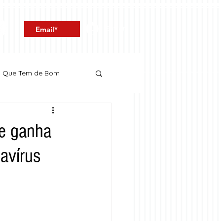
Entrar
o Que Tem de Bom
te ganha
avírus