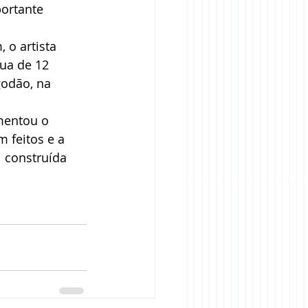
ortante 
 o artista 
ua de 12 
odão, na 
mentou o 
 feitos e a 
i construída 