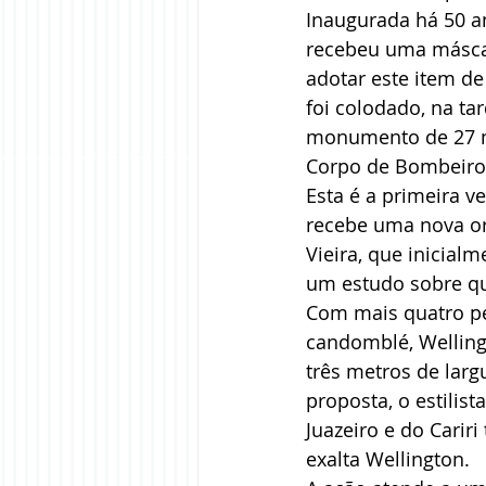
Inaugurada há 50 an
recebeu uma máscar
adotar este item de
foi colodado, na ta
monumento de 27 me
Corpo de Bombeiros 
Esta é a primeira v
recebe uma nova orn
Vieira, que inicialm
um estudo sobre qua
Com mais quatro pe
candomblé, Welling
três metros de largu
proposta, o estilis
Juazeiro e do Carir
exalta Wellington. 