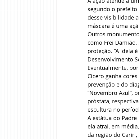
A ação atende a um
segundo o prefeito 
desse visibilidade 
máscara é uma ação 
Outros monumentos d
como Frei Damião, 
proteção. “A ideia é
Desenvolvimento Soc
Eventualmente, por
Cícero ganha cores
prevenção e do dia
“Novembro Azul”, p
próstata, respectiv
escultura no perío
A estátua do Padre
ela atrai, em média
da região do Cariri