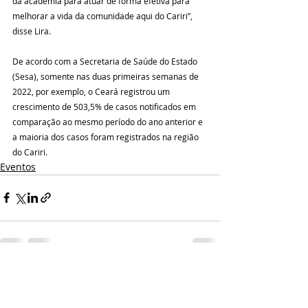
da academia para atuar de forma efetiva para 
melhorar a vida da comunidade aqui do Cariri”, 
disse Lira.
De acordo com a Secretaria de Saúde do Estado 
(Sesa), somente nas duas primeiras semanas de 
2022, por exemplo, o Ceará registrou um 
crescimento de 503,5% de casos notificados em 
comparação ao mesmo período do ano anterior e 
a maioria dos casos foram registrados na região 
do Cariri.
Eventos
Posts recentes
Ver tudo