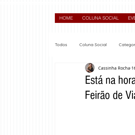
HOME
COLUNA SOCIAL
EV
Todos
Coluna Social
Categor
Cassinha Rocha
1
News
Nova categoria
Está na hora
Feirão de V