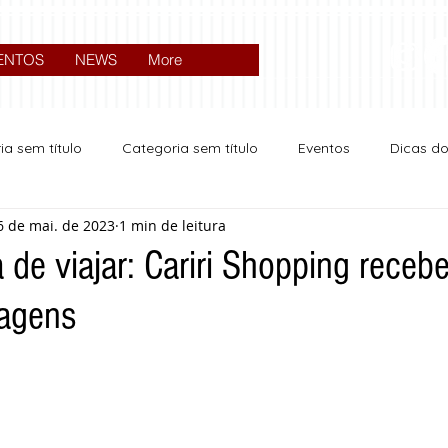
ENTOS
NEWS
More
ia sem título
Categoria sem título
Eventos
Dicas d
6 de mai. de 2023
1 min de leitura
Expocrato 2024
Política
 de viajar: Cariri Shopping rece
iagens