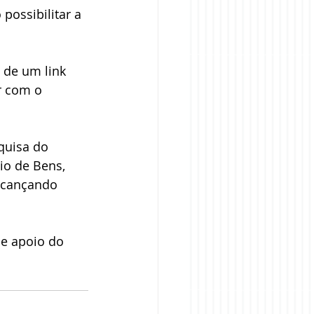
possibilitar a 
 de um link 
r com o 
quisa do 
o de Bens, 
alcançando 
 e apoio do 