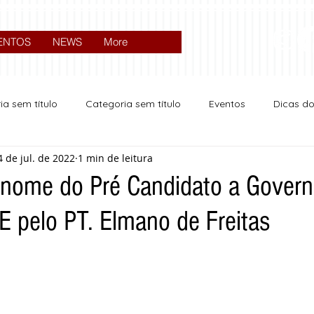
ENTOS
NEWS
More
ia sem título
Categoria sem título
Eventos
Dicas d
4 de jul. de 2022
1 min de leitura
Expocrato 2024
Política
 nome do Pré Candidato a Govern
E pelo PT. Elmano de Freitas