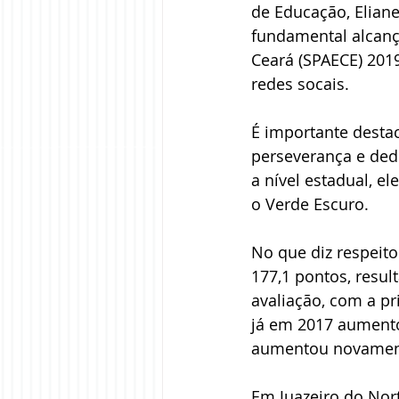
de Educação, Eliane
fundamental alcanç
Ceará (SPAECE) 2019
redes socais.
É importante desta
perseverança e dedi
a nível estadual, e
o Verde Escuro.
No que diz respeito
177,1 pontos, resul
avaliação, com a pr
já em 2017 aumento
aumentou novamente
Em Juazeiro do Nort