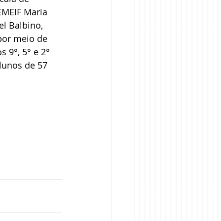
 EMEIF Maria 
l Balbino, 
por meio de 
 9°, 5° e 2° 
lunos de 57 