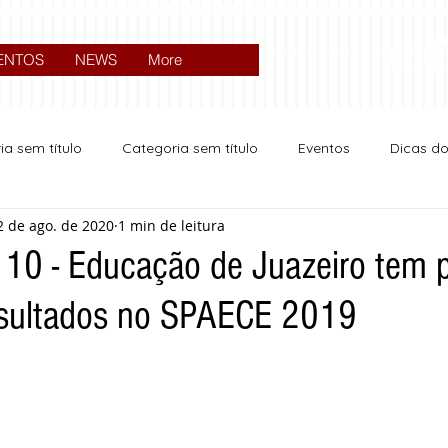
ENTOS
NEWS
More
ia sem título
Categoria sem título
Eventos
Dicas d
2 de ago. de 2020
1 min de leitura
Expocrato 2024
Política
 10 - Educação de Juazeiro tem p
esultados no SPAECE 2019