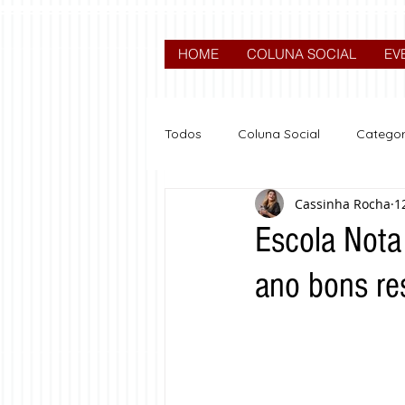
HOME
COLUNA SOCIAL
EV
Todos
Coluna Social
Categor
Cassinha Rocha
1
News
Nova categoria
Escola Nota
ano bons r