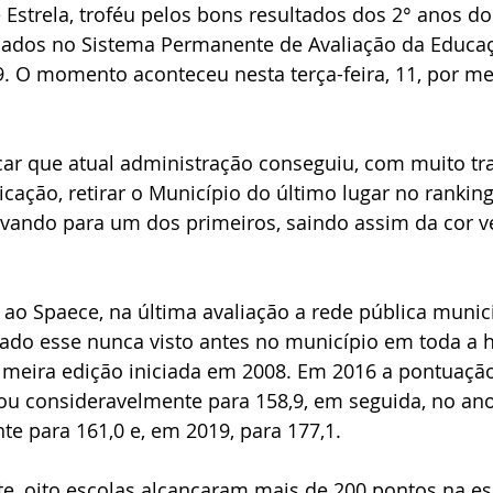
 Estrela, troféu pelos bons resultados dos 2° anos do
ados no Sistema Permanente de Avaliação da Educaç
. O momento aconteceu nesta terça-feira, 11, por mei
car que atual administração conseguiu, com muito tra
cação, retirar o Município do último lugar no rankin
levando para um dos primeiros, saindo assim da cor 
 ao Spaece, na última avaliação a rede pública munic
tado esse nunca visto antes no município em toda a h
imeira edição iniciada em 2008. Em 2016 a pontuação 
u consideravelmente para 158,9, em seguida, no ano
 para 161,0 e, em 2019, para 177,1.
e, oito escolas alcançaram mais de 200 pontos na es