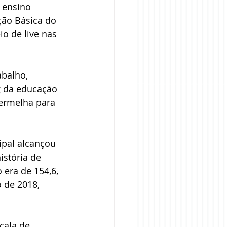
 ensino 
ão Básica do 
o de live nas 
balho, 
g da educação 
vermelha para 
ipal alcançou 
istória de 
era de 154,6, 
 de 2018, 
cala de 