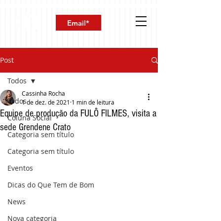
Post
Todos
Cassinha Rocha
Todos
1 de dez. de 2021
1 min de leitura
Equipe de produção da FULÔ FILMES, visita a
Coluna Social
sede Grendene Crato
Categoria sem título
Categoria sem título
Eventos
Dicas do Que Tem de Bom
News
Nova categoria