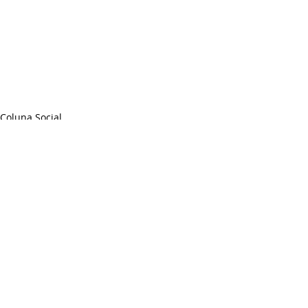
Coluna Social
Posts recentes
Ver tudo