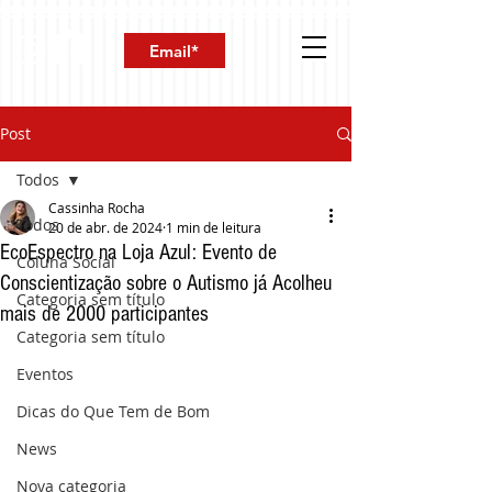
Post
Todos
Cassinha Rocha
Todos
20 de abr. de 2024
1 min de leitura
EcoEspectro na Loja Azul: Evento de
Coluna Social
Conscientização sobre o Autismo já Acolheu
Categoria sem título
mais de 2000 participantes
Categoria sem título
Eventos
Dicas do Que Tem de Bom
News
Nova categoria