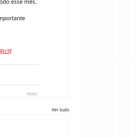
todo esse mês, 
mportante 
dRz3f
Ver tudo