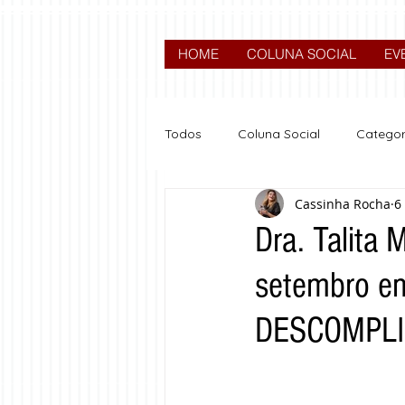
HOME
COLUNA SOCIAL
EV
Todos
Coluna Social
Categor
Cassinha Rocha
6
News
Nova categoria
Dra. Talita 
setembro em
DESCOMPL