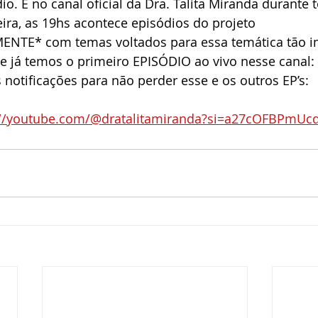
io. E no canal oficial da Dra. Talita Miranda durante 
ira, as 19hs acontece episódios do projeto 
TE* com temas voltados para essa temática tão i
oje já temos o primeiro EPISÓDIO ao vivo nesse canal: 
s notificações para não perder esse e os outros EP’s:
://youtube.com/@dratalitamiranda?si=a27cOFBPmUc