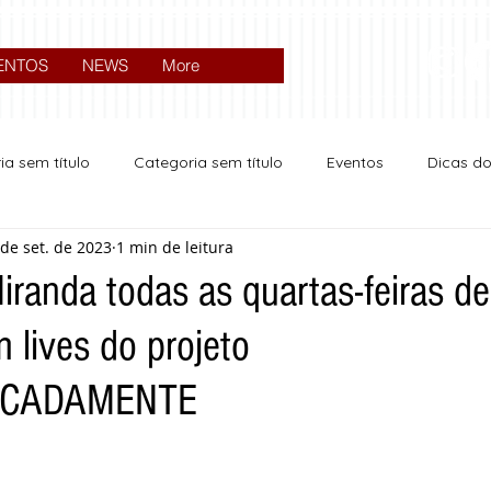
ENTOS
NEWS
More
ia sem título
Categoria sem título
Eventos
Dicas d
 de set. de 2023
1 min de leitura
Expocrato 2024
Política
Miranda todas as quartas-feiras de
 lives do projeto
ICADAMENTE