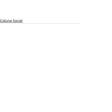
Coluna Social
Posts recentes
Ver tudo