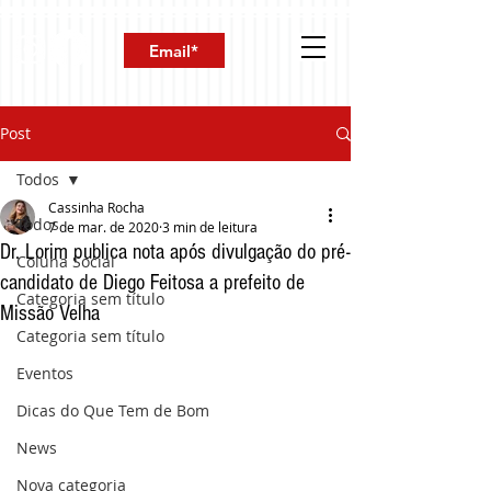
Post
Todos
Cassinha Rocha
Todos
7 de mar. de 2020
3 min de leitura
Dr. Lorim publica nota após divulgação do pré-
Coluna Social
candidato de Diego Feitosa a prefeito de
Categoria sem título
Missão Velha
Categoria sem título
Eventos
Dicas do Que Tem de Bom
News
Nova categoria