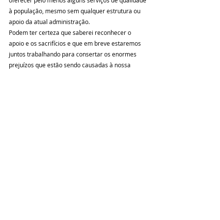
à população, mesmo sem qualquer estrutura ou 
apoio da atual administração.
Podem ter certeza que saberei reconhecer o 
apoio e os sacrifícios e que em breve estaremos 
juntos trabalhando para consertar os enormes 
prejuízos que estão sendo causadas à nossa 
terra, que tanto amamos e que não merece ser 
tão mal tratada.
Não é hora de comemorar, ainda.
É hora de renovar o compromisso de fazer uma 
campanha séria, baseada na Verdade, e de lutar 
para que nos próximos meses nossos órgãos 
públicos municipais não sejam ainda mais 
prejudicados pela busca desesperada do poder a 
qualquer custo.
Estejamos atentos aos desmandos, aos abusos, 
aos desvios e às práticas de quem não tem nada a 
perder e nenhuma chance de ganhar.
Que venha quem vier, A VERDADE PREVALECERÁ!