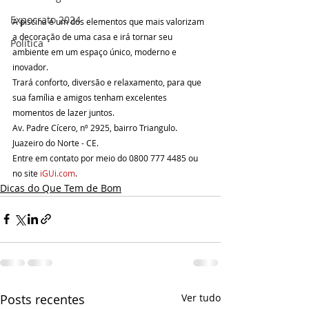
Expocrato 2024
A piscina é um dos elementos que mais valorizam 
a decoração de uma casa e irá tornar seu 
Política
ambiente em um espaço único, moderno e 
inovador.
Trará conforto, diversão e relaxamento, para que 
sua família e amigos tenham excelentes 
momentos de lazer juntos.
Av. Padre Cícero, nº 2925, bairro Triangulo. 
Juazeiro do Norte - CE.
Entre em contato por meio do 0800 777 4485 ou 
no site 
iGUi.com
.
Dicas do Que Tem de Bom
Posts recentes
Ver tudo