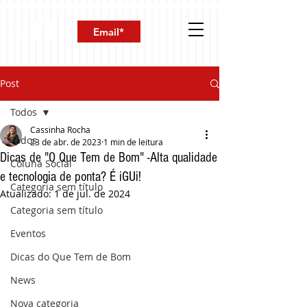
Post
Todos
Cassinha Rocha
Todos
23 de abr. de 2023
1 min de leitura
Dicas de "O Que Tem de Bom" -Alta qualidade
Coluna Social
e tecnologia de ponta? É iGUi!
Categoria sem título
Atualizado:
1 de jul. de 2024
Categoria sem título
Eventos
Dicas do Que Tem de Bom
News
Nova categoria