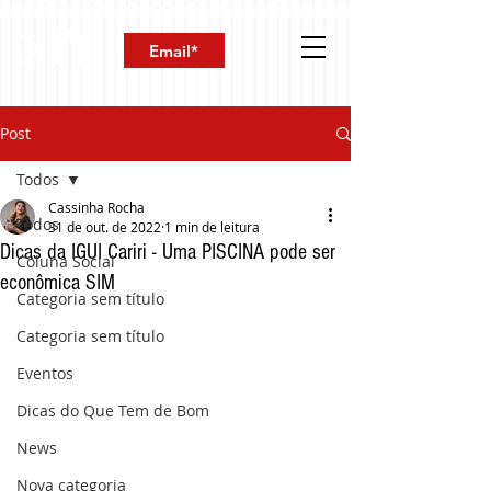
Post
Todos
Cassinha Rocha
Todos
31 de out. de 2022
1 min de leitura
Dicas da IGUI Cariri - Uma PISCINA pode ser
Coluna Social
econômica SIM
Categoria sem título
Categoria sem título
Eventos
Dicas do Que Tem de Bom
News
Nova categoria