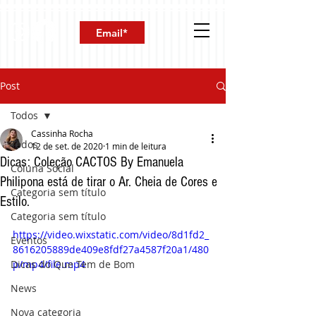
Post
Todos
Cassinha Rocha
Todos
12 de set. de 2020
1 min de leitura
Dicas: Coleção CACTOS By Emanuela
Coluna Social
Philipona está de tirar o Ar. Cheia de Cores e
Categoria sem título
Estilo.
Categoria sem título
https://video.wixstatic.com/video/8d1fd2_
Eventos
8616205889de409e8fdf27a4587f20a1/480
Dicas do Que Tem de Bom
p/mp4/file.mp4
News
Nova categoria