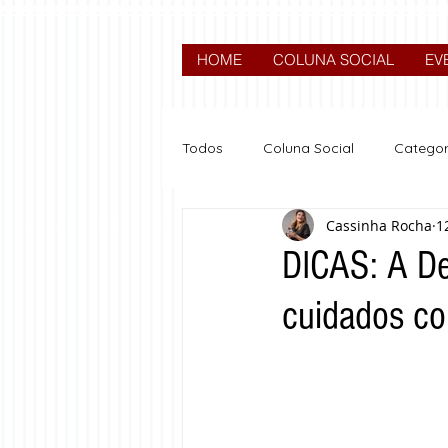
HOME
COLUNA SOCIAL
EV
Todos
Coluna Social
Categor
Cassinha Rocha
1
News
Nova categoria
DICAS: A Der
cuidados co