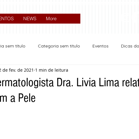
ENTOS
NEWS
More
ia sem título
Categoria sem título
Eventos
Dicas d
2 de fev. de 2021
1 min de leitura
Expocrato 2024
Política
matologista Dra. Livia Lima rela
m a Pele