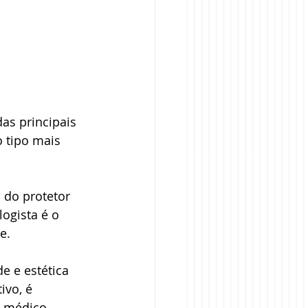
s principais 
 tipo mais 
 do protetor 
ogista é o 
e.
e e estética 
ivo, é 
 médico 