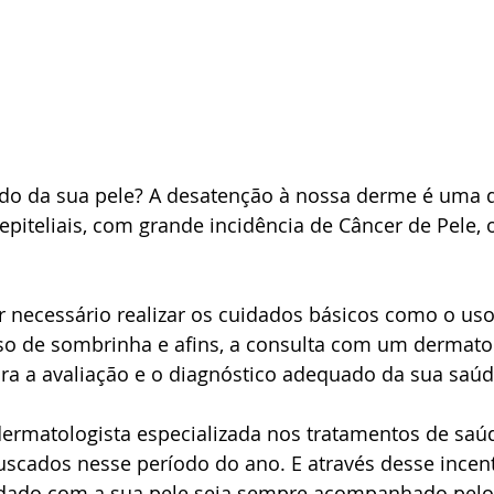
o da sua pele? A desatenção à nossa derme é uma da
piteliais, com grande incidência de Câncer de Pele, o
r necessário realizar os cuidados básicos como o uso
uso de sombrinha e afins, a consulta com um dermatol
ra a avaliação e o diagnóstico adequado da sua saúd
dermatologista especializada nos tratamentos de saúd
scados nesse período do ano. E através desse incent
idado com a sua pele seja sempre acompanhado pelo