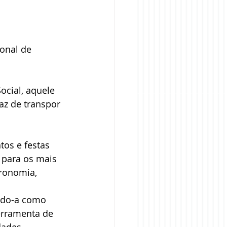
onal de 
ocial, aquele 
az de transpor 
os e festas 
para os mais 
tronomia, 
ando-a como 
erramenta de 