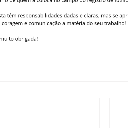
ário de quem a coloca no campo do registro de futili
sta têm responsabilidades dadas e claras, mas se ap
 coragem e comunicação a matéria do seu trabalho! 
muito obrigada!