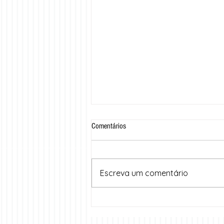
Comentários
Escreva um comentário
Cariri Summit 2025: dois dias de
inovação, troca de experiências e
inspiração no coração do Cariri