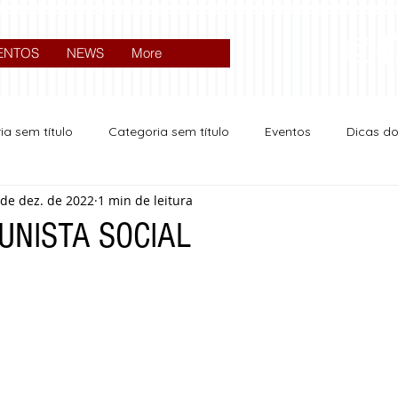
ENTOS
NEWS
More
ia sem título
Categoria sem título
Eventos
Dicas d
 de dez. de 2022
1 min de leitura
Expocrato 2024
Política
UNISTA SOCIAL