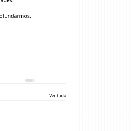
dades. 
rofundarmos, 
Ver tudo