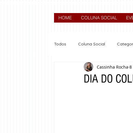
HOME
COLUNA SOCIAL
EV
Todos
Coluna Social
Categor
Cassinha Rocha
8
News
Nova categoria
DIA DO COL