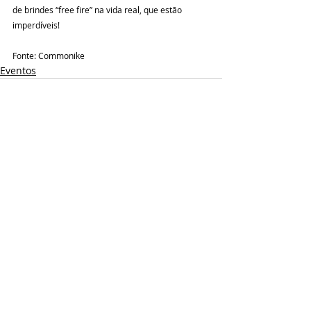
de brindes “free fire” na vida real, que estão 
imperdíveis!
Fonte: Commonike
Eventos
Posts recentes
Ver tudo