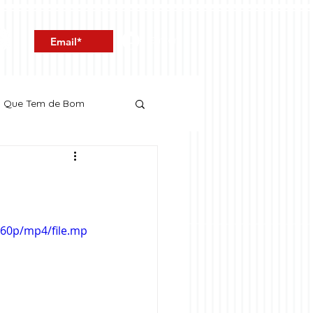
Entrar
o Que Tem de Bom
360p/mp4/file.mp