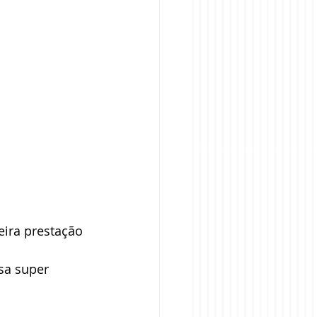
eira prestação 
sa super 