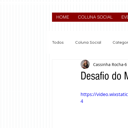
HOME
COLUNA SOCIAL
EV
Todos
Coluna Social
Categor
Cassinha Rocha
6
News
Nova categoria
Desafio do 
https://video.wixsta
4