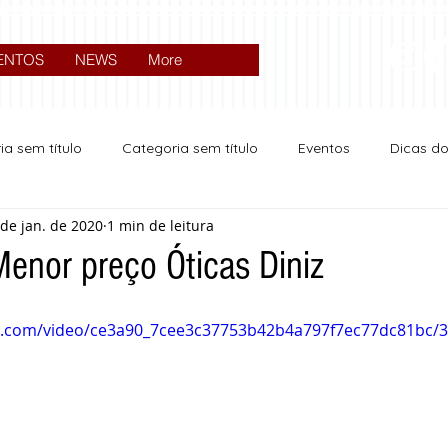
ENTOS
NEWS
More
ia sem título
Categoria sem título
Eventos
Dicas d
 de jan. de 2020
1 min de leitura
Expocrato 2024
Política
Menor preço Óticas Diniz
tic.com/video/ce3a90_7cee3c37753b42b4a797f7ec77dc81bc/