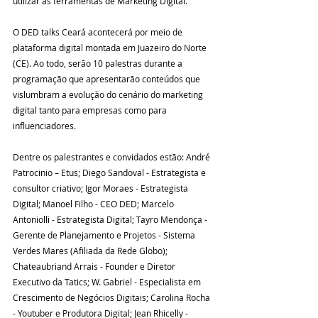
utilizar as ferramentas de Marketing Digital.
O DED talks Ceará acontecerá por meio de 
plataforma digital montada em Juazeiro do Norte 
(CE). Ao todo, serão 10 palestras durante a 
programação que apresentarão conteúdos que 
vislumbram a evolução do cenário do marketing 
digital tanto para empresas como para 
influenciadores.
Dentre os palestrantes e convidados estão: André 
Patrocinio – Etus; Diego Sandoval - Estrategista e 
consultor criativo; Igor Moraes - Estrategista 
Digital; Manoel Filho - CEO DED; Marcelo 
Antoniolli - Estrategista Digital; Tayro Mendonça - 
Gerente de Planejamento e Projetos - Sistema 
Verdes Mares (Afiliada da Rede Globo); 
Chateaubriand Arrais - Founder e Diretor 
Executivo da Tatics; W. Gabriel - Especialista em 
Crescimento de Negócios Digitais; Carolina Rocha 
- Youtuber e Produtora Digital; Jean Rhicelly - 