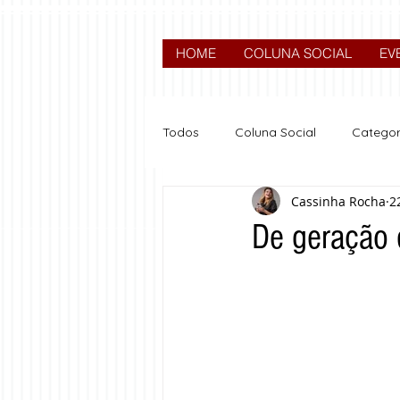
HOME
COLUNA SOCIAL
EV
Todos
Coluna Social
Categor
Cassinha Rocha
2
News
Nova categoria
De geração