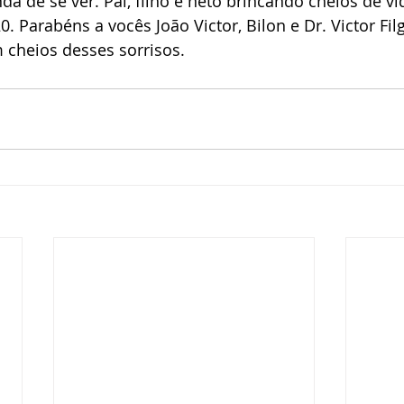
nda de se ver. Pai, filho e neto brincando cheios de vi
. Parabéns a vocês João Victor, Bilon e Dr. Victor Fil
 cheios desses sorrisos. 