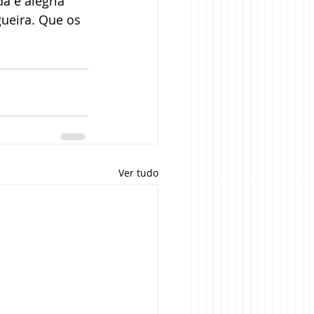
da e alegria 
gueira. Que os 
Ver tudo