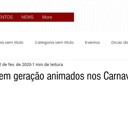
ENTOS
NEWS
More
ia sem título
Categoria sem título
Eventos
Dicas d
2 de fev. de 2020
1 min de leitura
Expocrato 2024
Política
 em geração animados nos Carna