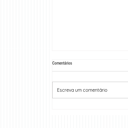
Comentários
Escreva um comentário
UNINASSAU desenvolve aplicativo de
estudo gratuito
© 2024