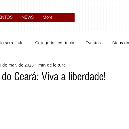
ENTOS
NEWS
More
ia sem título
Categoria sem título
Eventos
Dicas d
5 de mar. de 2023
1 min de leitura
Expocrato 2024
Política
do Ceará: Viva a liberdade!