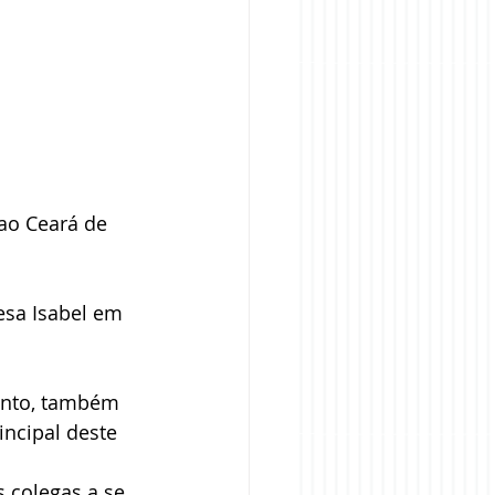
ao Ceará de 
esa Isabel em 
ento, também 
ncipal deste 
s colegas a se 