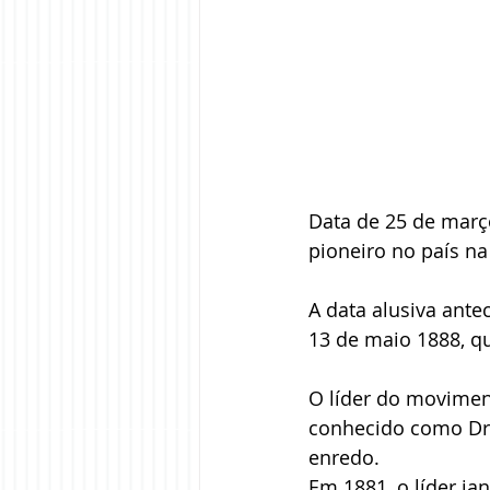
Data de 25 de março
pioneiro no país na
A data alusiva ante
13 de maio 1888, q
O líder do movimen
conhecido como Drag
enredo. 
Em 1881, o líder ja