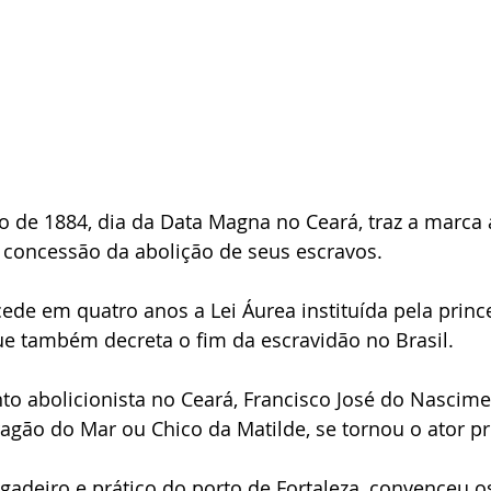
 de 1884, dia da Data Magna no Ceará, traz a marca 
 concessão da abolição de seus escravos.
cede em quatro anos a Lei Áurea instituída pela princ
ue também decreta o fim da escravidão no Brasil.
to abolicionista no Ceará, Francisco José do Nascim
ão do Mar ou Chico da Matilde, se tornou o ator pri
ngadeiro e prático do porto de Fortaleza, convenceu o