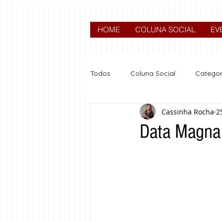
HOME
COLUNA SOCIAL
EV
Todos
Coluna Social
Categor
Cassinha Rocha
2
News
Nova categoria
Data Magna 