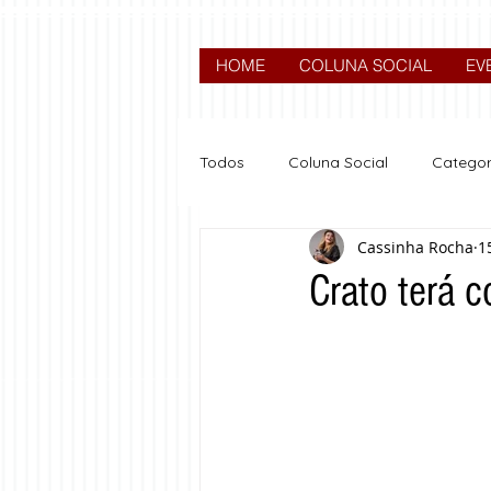
HOME
COLUNA SOCIAL
EV
Todos
Coluna Social
Categor
Cassinha Rocha
1
News
Nova categoria
Crato terá c