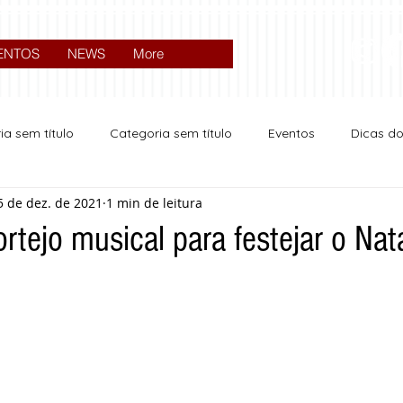
ENTOS
NEWS
More
ia sem título
Categoria sem título
Eventos
Dicas d
5 de dez. de 2021
1 min de leitura
Expocrato 2024
Política
ortejo musical para festejar o Nat