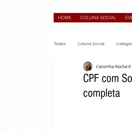
HOME
COLUNA SOCIAL
EV
Todos
Coluna Social
Categor
Cassinha Rocha
6
News
Nova categoria
CPF com Sor
completa