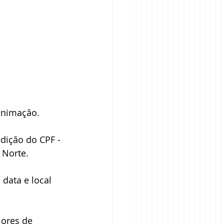
 animação.
edição do CPF - 
 Norte.
data e local 
ores de 