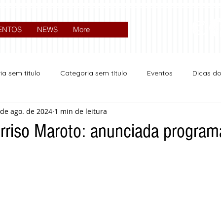
ENTOS
NEWS
More
ia sem título
Categoria sem título
Eventos
Dicas d
 de ago. de 2024
1 min de leitura
Expocrato 2024
Política
riso Maroto: anunciada progra