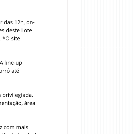
r das 12h, on-
es deste Lote 
 *O site 
A line-up 
orró até 
privilegiada, 
mentação, área 
iz com mais 