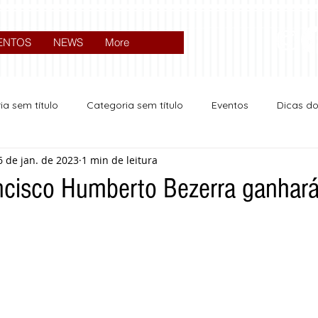
ENTOS
NEWS
More
ia sem título
Categoria sem título
Eventos
Dicas d
6 de jan. de 2023
1 min de leitura
Expocrato 2024
Política
ncisco Humberto Bezerra ganhará