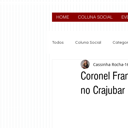
HOME
COLUNA SOCIAL
EV
Todos
Coluna Social
Categor
Cassinha Rocha
1
News
Nova categoria
Coronel Fra
no Crajubar